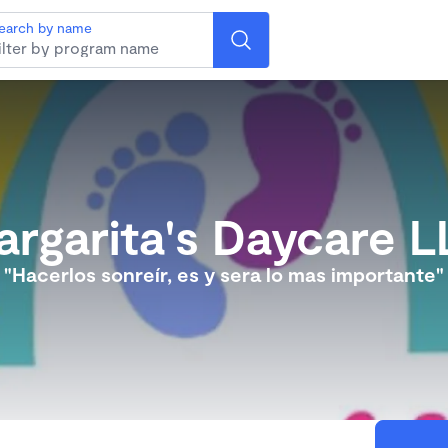
earch by name
rgarita's Daycare 
"Hacerlos sonreír, es y sera lo mas importante"