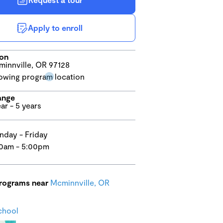
Apply to enroll
ion
innville, OR 97128
ange
ear - 5 years
day - Friday
0am - 5:00pm
programs near
Mcminnville, OR
chool