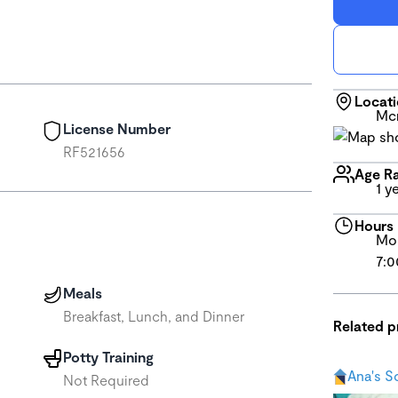
Locat
Mcm
License Number
RF521656
Age R
1 y
Hours
Mon
7:0
Meals
Breakfast, Lunch, and Dinner
Related 
Potty Training
Ana's S
Not Required