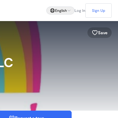
English
Log In
Sign Up
Save
LLC
Request a tour