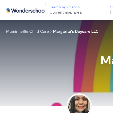
Search by location
S
Mcminnville Child Care
Margarita's Daycare LLC
Ma